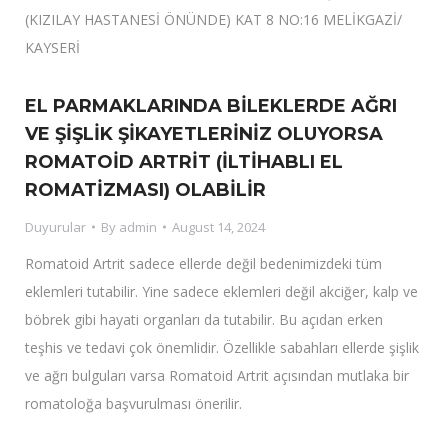
(KIZILAY HASTANESİ ÖNÜNDE) KAT 8 NO:16 MELİKGAZİ/
KAYSERİ
EL PARMAKLARINDA BİLEKLERDE AĞRI
VE ŞİŞLİK ŞİKAYETLERİNİZ OLUYORSA
ROMATOİD ARTRİT (İLTİHABLI EL
ROMATİZMASI) OLABİLİR
Duyurular
By
admin
August 14, 2024
Romatoid Artrit sadece ellerde değil bedenimizdeki tüm
eklemleri tutabilir. Yine sadece eklemleri değil akciğer, kalp ve
böbrek gibi hayati organları da tutabilir. Bu açıdan erken
teşhis ve tedavi çok önemlidir. Özellikle sabahları ellerde şişlik
ve ağrı bulguları varsa Romatoid Artrit açısından mutlaka bir
romatoloğa başvurulması önerilir.