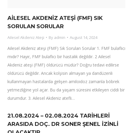
AİLESEL AKDENİZ ATEŞİ (FMF) SIK
SORULAN SORULAR
Ailesel Akdeniz Ateşi
By
admin
August 14, 2024
Ailesel Akdeniz ateşi (FMF) Sık Sorulan Sorular 1. FMF bulaflıcı
mıdır? Hayır, FMF bulaflıcı bir hastalık değildir. 2 Ailesel
Akdeniz ateşi (FMF) öldürücü müdür? Doğru tedavi edilirse
öldürücü değildir. Ancak kolşisin almayan ya dandüzenli
kullanmayan hastalarda gelişen amiloidoz zamanla böbrek
yetmezliğine yol açar. Bu da yaşam süresini etkileyen ciddi bir
durumdur. 3. Ailesel Akdeniz atefli…
21.08.2024 – 02.08.2024 TARİHLERİ
ARASIDA DOÇ. DR SONER ŞENEL İZİNLİ
OLACAKTIR.