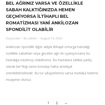
BEL AĞRINIZ VARSA VE ÖZELLİKLE
SABAH KALKTIĞINIZDA HEMEN
GEÇMİYORSA İLTİHAPLI BEL
ROMATİZMASI YANİ ANKİLOZAN
SPONDİLİT OLABİLİR
Duyurular
By
admin
August 14, 2024
Ankilozan Spondilit diğer adıyla iltihaplı omurga hastalığı
özellikle sabahları veya geceleri ağrı ile uyanıyorsanız bu
hastalığa tutulmuş olabilirsiniz. Bu hastalara sıklıkla yanlış
olarak bel fıtığı tanısı konulup hatta ameliyat
önerilebilmektedir. Bu tür şikayetleriniz varsa mutlaka hekime
muayene olunuz.
1
2
→